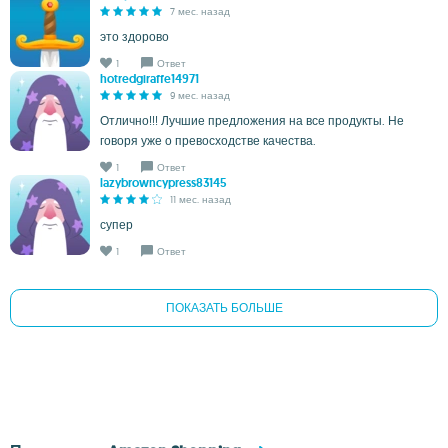
7 мес. назад
это здорово
1
Ответ
hotredgiraffe14971
9 мес. назад
Отлично!!! Лучшие предложения на все продукты. Не
говоря уже о превосходстве качества.
1
Ответ
lazybrowncypress83145
11 мес. назад
супер
1
Ответ
ПОКАЗАТЬ БОЛЬШЕ