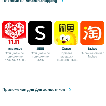
Похожие на Amazon Shopping
пиндуодуо
SHEIN
Xianyu
Taobao
Официальное
Официальное
Торговая
Онлайн-шопинг с
приложение
приложение
площадка
Taobao
Pinduoduo для
Shein
подержанных
Android
товаров Alibaba
Group
Приложения для Дня холостяков