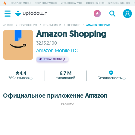
BETA PUBG MOBILE
TOCA BOCA WORLD
ИГРЫ ПО НАРУТО
GOOGLE SHEETS
SENGOKU BUSHIDO
ANDROID
/
ПРИЛОЖЕНИЯ
/
СТИЛЬ ЖИЗНИ
/
ШОППИНГ
/
AMAZON SHOPPING
Amazon Shopping
32.13.2.100
Amazon Mobile LLC
#3
ЧЕРНАЯ ПЯТНИЦА
4.4
6.7 M
389
отзывов
скачиваний
Безопасность
Официальное приложение Amazon
РЕКЛАМА