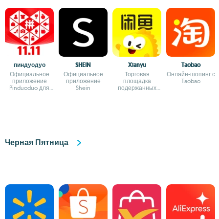
пиндуодуо
SHEIN
Xianyu
Taobao
Официальное
Официальное
Торговая
Онлайн-шопинг с
приложение
приложение
площадка
Taobao
Pinduoduo для
Shein
подержанных
Android
товаров Alibaba
Group
Черная Пятница