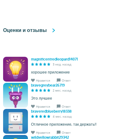
Оценки и отзывы
magnificentredleopard14071
3 нед. назад
хорошее приложение
Нравится
Ответ
bravegreybear26719
2 мес. назад
Это лучшее
Нравится
Ответ
braveredblueberry18338
4 мес. назад
Отличное приложение, так держать!!
Нравится
Ответ
wildyellowrabbit29342