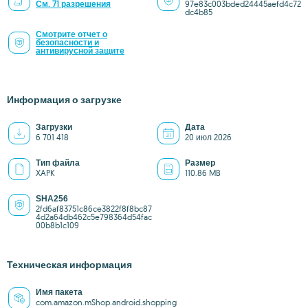
См. 71 разрешения
97e83c003bded24445aefd4c72
dc4b85
Смотрите отчет о
безопасности и
антивирусной защите
Информация о загрузке
Загрузки
Дата
6 701 418
20 июл 2026
Тип файла
Размер
XAPK
110.86 MB
SHA256
2fd6af83751c86ce3822f8f8bc87
4d2a64db462c5e798364d54fac
00b8b1c109
Техническая информация
Имя пакета
com.amazon.mShop.android.shopping